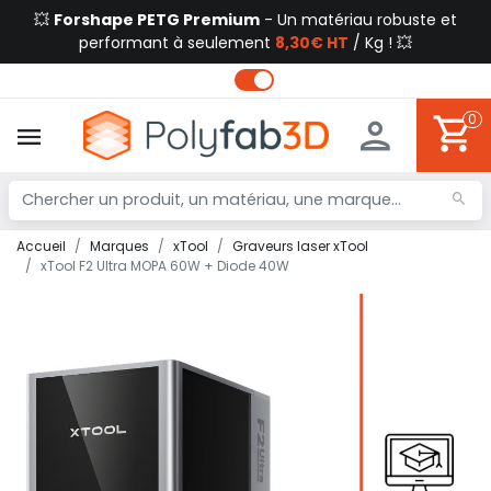
💥
Forshape PETG Premium
- Un matériau robuste et
performant à seulement
8,30€ HT
/ Kg ! 💥
0
Accueil
Marques
xTool
Graveurs laser xTool
xTool F2 Ultra MOPA 60W + Diode 40W