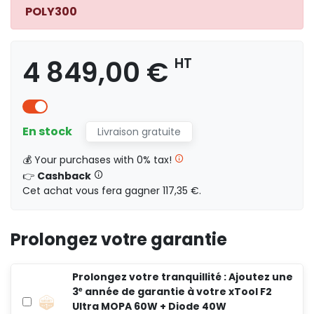
POLY300
4 849,00 €
HT
5 266,00 €
HT
En stock
Livraison gratuite
💰 Your purchases with 0% tax!
👉
Cashback
6 408,00 €
HT
Cet achat vous fera gagner 117,35 €.
Prolongez votre garantie
Prolongez votre tranquillité : Ajoutez une
3ᵉ année de garantie à votre xTool F2
Ultra MOPA 60W + Diode 40W