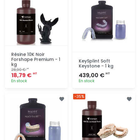
Résine 10K Noir
Forshape Premium - 1
KeySplint Soft
kg
Keystone - 1 kg
28,90 €
HT
18,79 €
439,00 €
HT
HT
En stock
En stock
Ajout
Ajout
-35%
rapide
rapide