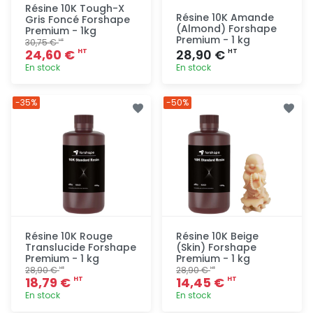
Résine 10K Tough-X
Résine 10K Amande
Gris Foncé Forshape
(Almond) Forshape
Premium - 1kg
Premium - 1 kg
30,75 €
HT
24,60 €
28,90 €
HT
HT
En stock
En stock
Ajout
Ajout
-35%
-50%
rapide
rapide
Résine 10K Rouge
Résine 10K Beige
Translucide Forshape
(Skin) Forshape
Premium - 1 kg
Premium - 1 kg
28,90 €
28,90 €
HT
HT
18,79 €
14,45 €
HT
HT
En stock
En stock