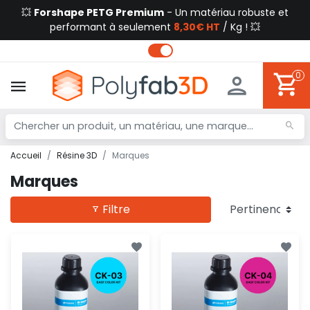
💥
Forshape PETG Premium
- Un matériau robuste et
performant à seulement
8,30€ HT
/ Kg ! 💥
0
Accueil
Résine 3D
Marques
Marques
Filtre