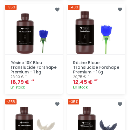
Ajout
Ajout
-35%
-40%
rapide
rapide
Résine 10K Bleu
Résine Bleue
Translucide Forshape
Translucide Forshape
Premium - 1 kg
Premium - 1Kg
28,90 €
20,75 €
HT
HT
18,79 €
12,45 €
HT
HT
En stock
En stock
Ajout
Ajout
-35%
-35%
rapide
rapide