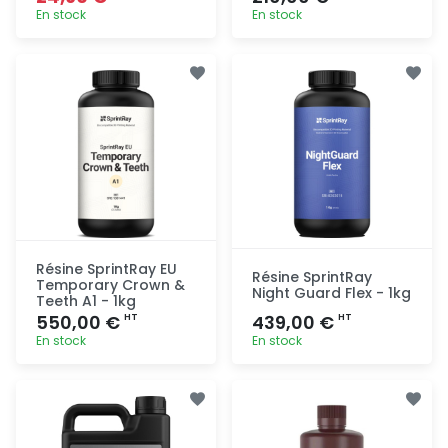
En stock
En stock
Ajout
Ajout
rapide
rapide
Résine SprintRay EU
Résine SprintRay
Temporary Crown &
Night Guard Flex - 1kg
Teeth A1 - 1kg
550,00 €
439,00 €
HT
HT
En stock
En stock
Ajout
Ajout
rapide
rapide