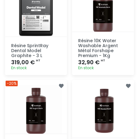
Résine 10K Water
Résine SprintRay
Washable Argent
Dental Model
Métal Forshape
Graphite - 3 L
Premium - 1Kg
319,00 €
32,90 €
HT
HT
En stock
En stock
Ajout
Ajout
-20%
rapide
rapide