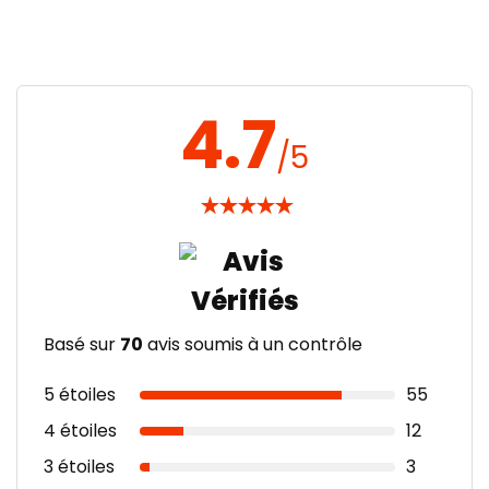
4.7
/5
★
★
★
★
★
Basé sur
70
avis soumis à un contrôle
5 étoiles
55
4 étoiles
12
3 étoiles
3