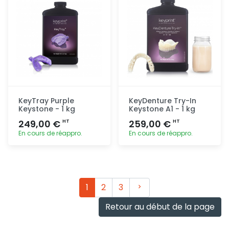
KeyTray Purple
KeyDenture Try-In
Keystone - 1 kg
Keystone A1 - 1 kg
249,00 €
259,00 €
HT
HT
En cours de réappro.
En cours de réappro.
Ajout
Ajout
rapide
rapide
Suivant
1
2
3
Retour au début de la page