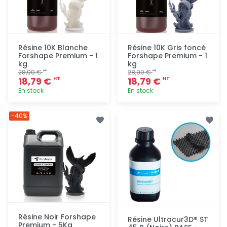
Résine 10K Blanche
Résine 10K Gris foncé
Forshape Premium - 1
Forshape Premium - 1
kg
kg
28,90 €
28,90 €
HT
HT
18,79 €
18,79 €
HT
HT
En stock
En stock
Ajout
Ajout
-40%
rapide
rapide
Résine Noir Forshape
Résine Ultracur3D® ST
Premium - 5Kg