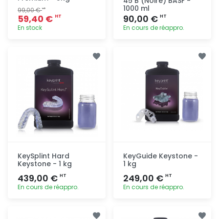
45 B (Noire) BASF -
1000 ml
99,00 €
HT
59,40 €
90,00 €
HT
HT
En stock
En cours de réappro.
Ajout
Ajout
rapide
rapide
KeySplint Hard
KeyGuide Keystone -
Keystone - 1 kg
1 kg
439,00 €
249,00 €
HT
HT
En cours de réappro.
En cours de réappro.
Ajout
Ajout
rapide
rapide