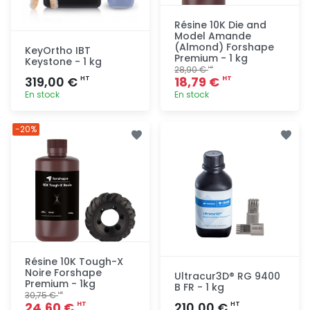
Résine 10K Die and
Model Amande
(Almond) Forshape
KeyOrtho IBT
Premium - 1 kg
Keystone - 1 kg
28,90 €
HT
319,00 €
18,79 €
HT
HT
En stock
En stock
Ajout
Ajout
-20%
rapide
rapide
Résine 10K Tough-X
Noire Forshape
Ultracur3D® RG 9400
Premium - 1kg
B FR - 1 kg
30,75 €
HT
24,60 €
210,00 €
HT
HT