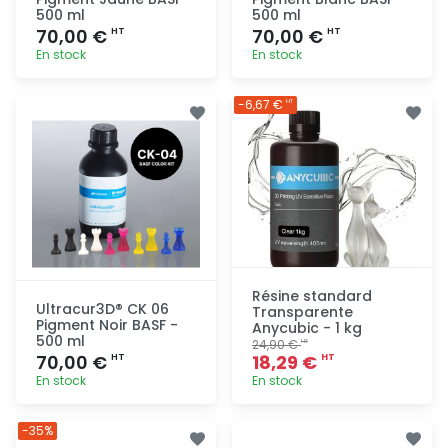
500 ml
500 ml
70,00 €
70,00 €
HT
HT
En stock
En stock
Ajout
Ajout
-6,67 €
HT
rapide
rapide
Résine standard
Ultracur3D® CK 06
Transparente
Pigment Noir BASF -
Anycubic - 1 kg
500 ml
24,90 €
HT
70,00 €
18,29 €
HT
HT
En stock
En stock
Ajout
Ajout
-35%
rapide
rapide