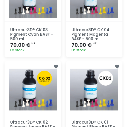
Ultracur3D® CK 03
Ultracur3D® CK 04
Pigment Cyan BASF -
Pigment Magenta
500 ml
BASF - 500 ml
70,00 €
70,00 €
HT
HT
En stock
En stock
Ajout
Ajout
rapide
rapide
Ultracur3D® CK 02
Ultracur3D® CK 01
Pigment Jaune BASF -
Pigment Blanc BASF -