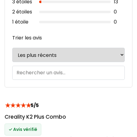
3 étoiles
13
2 étoiles
0
1 étoile
0
Trier les avis
★
★
★
★
★
5/5
Creality K2 Plus Combo
✓ Avis vérifié