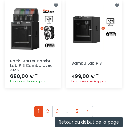
Ajout
Ajout
rapide
rapide
Pack Starter Bambu
Bambu Lab P1S
Lab P1S Combo avec
AMS
690,00 €
499,00 €
HT
HT
En cours de réappro.
En cours de réappro.
Ajout
Ajout
rapide
rapide
Suivant
1
2
3
…
5
Retour au début de la page