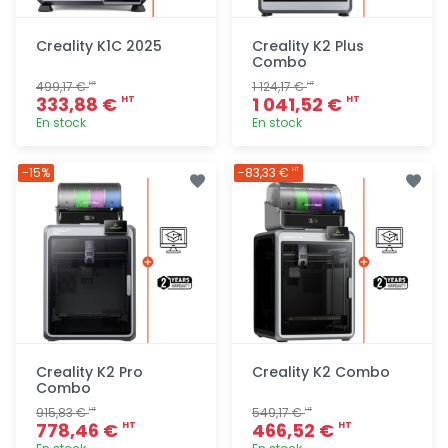
Creality K1C 2025
Creality K2 Plus
Combo
499,17 €
1 124,17 €
HT
HT
333,88 €
1 041,52 €
HT
HT
En stock
En stock
Ajout
Ajout
-15%
-83,33 €
HT
rapide
rapide
Creality K2 Pro
Creality K2 Combo
Combo
915,83 €
549,17 €
HT
HT
778,46 €
466,52 €
HT
HT