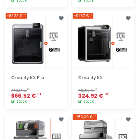
En stock
En stock
Ajout
Ajout
-83,33 €
-91,67 €
HT
HT
rapide
rapide
Creality K2 Pro
Creality K2
749,17 €
415,83 €
HT
HT
666,52 €
324,92 €
HT
HT
En stock
En stock
Ajout
Ajout
-250,00 €
HT
rapide
rapide