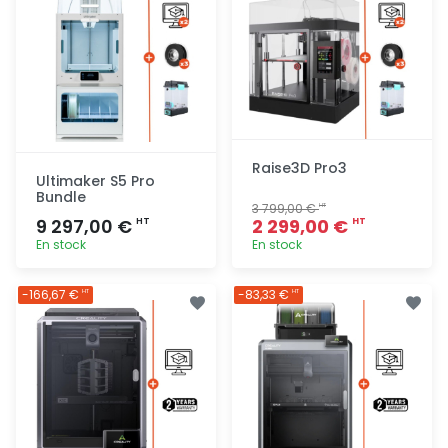
Raise3D Pro3
Ultimaker S5 Pro
Bundle
3 799,00 €
HT
9 297,00 €
2 299,00 €
HT
HT
En stock
En stock
Ajout
Ajout
-166,67 €
-83,33 €
HT
HT
rapide
rapide