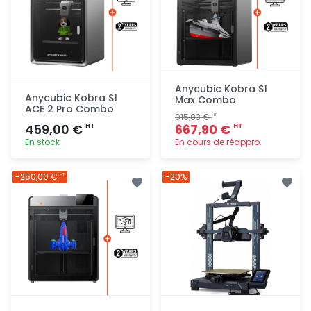
Anycubic Kobra S1
Anycubic Kobra S1
Max Combo
ACE 2 Pro Combo
915,83 €
HT
459,00 €
667,90 €
HT
HT
En stock
En cours de réappro.
Ajout
Ajout
-250,00 €
-20%
HT
rapide
rapide