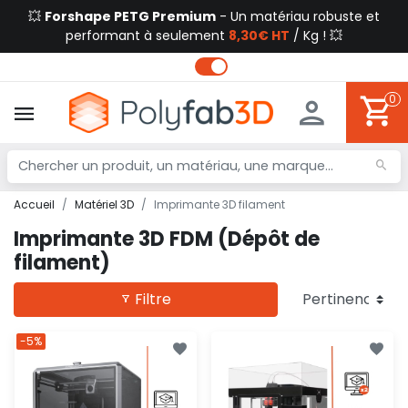
💥
Forshape PETG Premium
- Un matériau robuste et
performant à seulement
8,30€ HT
/ Kg ! 💥
0
Accueil
Matériel 3D
Imprimante 3D filament
Imprimante 3D FDM (Dépôt de
filament)
Filtre
-5%