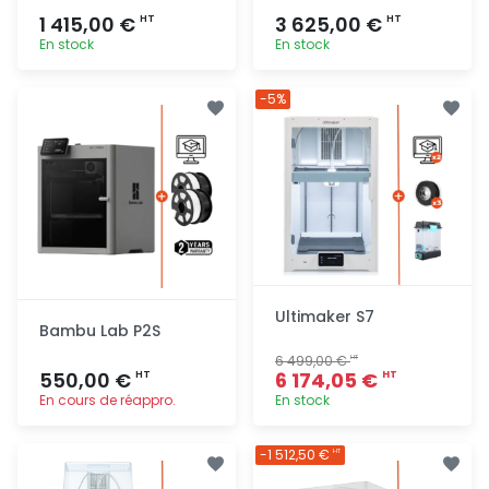
1 415,00 €
3 625,00 €
HT
HT
En stock
En stock
Ajout
Ajout
-5%
rapide
rapide
Ultimaker S7
Bambu Lab P2S
6 499,00 €
HT
550,00 €
6 174,05 €
HT
HT
En cours de réappro.
En stock
Ajout
Ajout
-1 512,50 €
HT
rapide
rapide