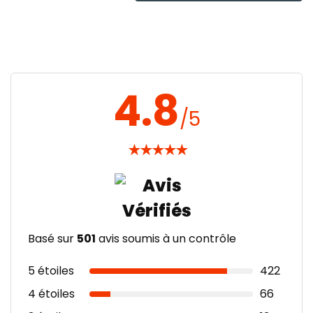
4.8
/5
★
★
★
★
★
Basé sur
501
avis soumis à un contrôle
5 étoiles
422
4 étoiles
66