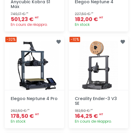
Anycubic Kobra S1
Elegoo Neptune 4
Max
749,17 €
227,50 €
HT
HT
501,23 €
182,00 €
HT
HT
En cours de réappro.
En stock
Ajout
Ajout
-32%
-10%
rapide
rapide
Elegoo Neptune 4 Pro
Creality Ender-3 V3
SE
262,50 €
182,50 €
HT
HT
178,50 €
164,25 €
HT
HT
En stock
En cours de réappro.