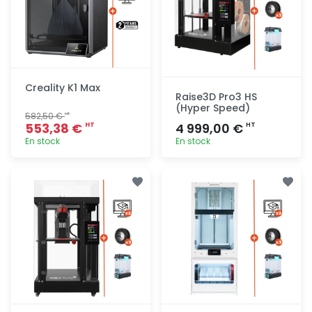
Creality K1 Max
Raise3D Pro3 HS
(Hyper Speed)
582,50 €
HT
553,38 €
4 999,00 €
HT
HT
En stock
En stock
Ajout
Ajout
rapide
rapide