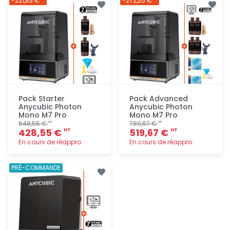
-221,83 €
-272,25 €
rapide
rapide
Pack Starter
Pack Advanced
Anycubic Photon
Anycubic Photon
Mono M7 Pro
Mono M7 Pro
648,55 €
789,67 €
HT
HT
428,55 €
519,67 €
HT
HT
En cours de réappro.
En cours de réappro.
Ajout
Ajout
PRÉ-COMMANDE
rapide
rapide