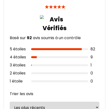
★
★
★
★
★
Basé sur
92
avis soumis à un contrôle
5 étoiles
82
4 étoiles
9
3 étoiles
1
2 étoiles
0
1 étoile
0
Trier les avis