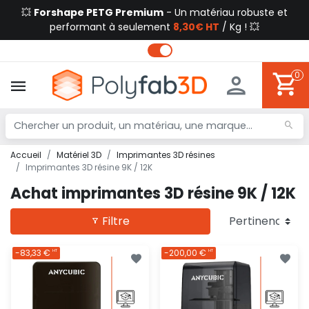
💥
Forshape PETG Premium
- Un matériau robuste et
performant à seulement
8,30€ HT
/ Kg ! 💥
0
Accueil
Matériel 3D
Imprimantes 3D résines
Imprimantes 3D résine 9K / 12K
Achat imprimantes 3D résine 9K / 12K
Filtre
-83,33 €
-200,00 €
HT
HT