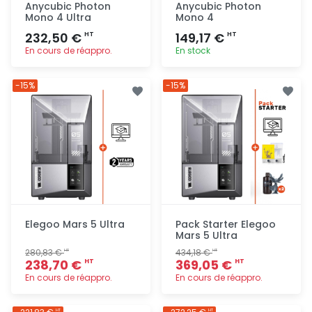
Anycubic Photon
Anycubic Photon
Mono 4 Ultra
Mono 4
232,50 €
149,17 €
HT
HT
En cours de réappro.
En stock
Ajout
Ajout
-15%
-15%
rapide
rapide
Elegoo Mars 5 Ultra
Pack Starter Elegoo
Mars 5 Ultra
280,83 €
434,18 €
HT
HT
238,70 €
369,05 €
HT
HT
En cours de réappro.
En cours de réappro.
Ajout
Ajout
HT
HT