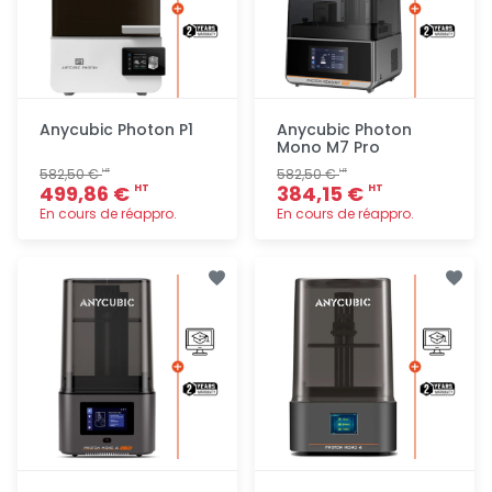
Anycubic Photon P1
Anycubic Photon
Mono M7 Pro
582,50 €
582,50 €
HT
HT
499,86 €
384,15 €
HT
HT
En cours de réappro.
En cours de réappro.
Ajout
Ajout
rapide
rapide