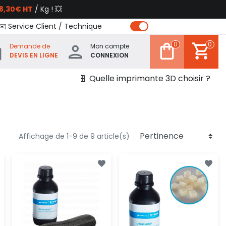
8,30€ HT
/ Kg ! 💥
✉️ Service Client / Technique
0
0
Demande de
Mon compte
DEVIS EN LIGNE
CONNEXION
🧬 Quelle imprimante 3D choisir ?
Affichage de 1-9 de 9 article(s)