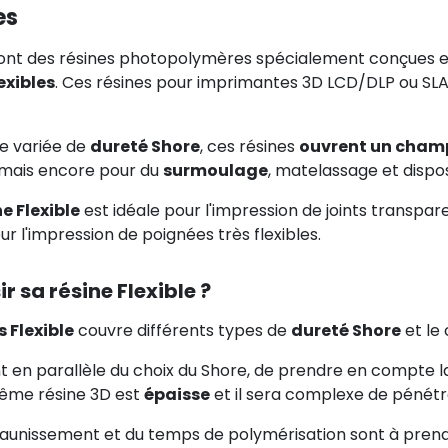
es
 sont des résines photopolymères spécialement conçues e
exibles
. Ces résines pour imprimantes 3D LCD/DLP ou SLA s
 variée de
dureté Shore
, ces résines
ouvrent un champ
mais encore pour du
surmoulage
, matelassage et dispo
ne Flexible
est idéale pour l'impression de joints transpar
our l'impression de poignées très flexibles.
 sa résine Flexible ?
s Flexible
couvre différents types de
dureté Shore
et le
t en parallèle du choix du Shore, de prendre en compte 
même résine 3D est
épaisse
et il sera complexe de pénétr
du jaunissement et du temps de polymérisation sont à pre