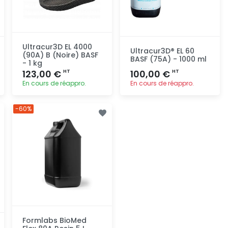
Ultracur3D EL 4000
Ultracur3D® EL 60
(90A) B (Noire) BASF
BASF (75A) - 1000 ml
- 1 kg
123,00 €
100,00 €
HT
HT
En cours de réappro.
En cours de réappro.
Ajout
Ajout
-60%
rapide
rapide
Formlabs BioMed