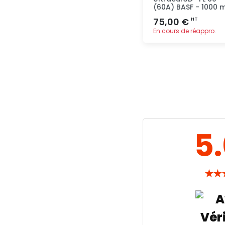
(60A) BASF - 1000 m
75,00 €
HT
En cours de réappro.
Ajout
rapide
5
★
★