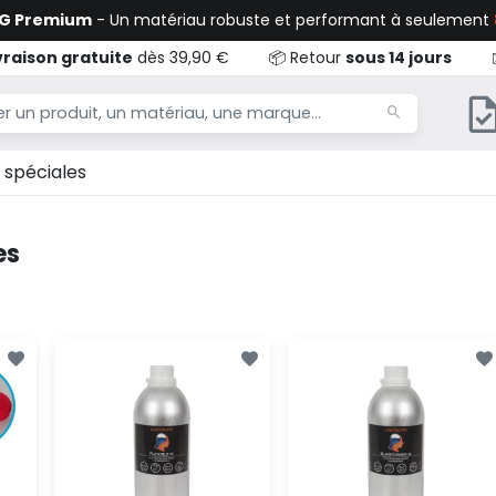
TG Premium
- Un matériau robuste et performant à seulement
vraison gratuite
dès 39,90 €
📦 Retour
sous 14 jours
 spéciales
es