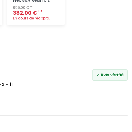
Flex 80A Resin 5 L
955,00 €
HT
382,00 €
HT
En cours de réappro.
Ajout
rapide
✓ Avis vérifié
X - 1L