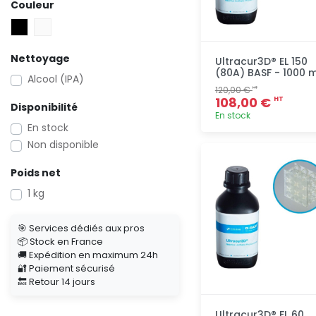
Couleur
Nettoyage
Ultracur3D® EL 150
(80A) BASF - 1000 m
Alcool (IPA)
120,00 €
HT
108,00 €
HT
Disponibilité
En stock
En stock
Non disponible
Ajout
rapide
Poids net
1 kg
🎯 Services dédiés aux pros
📦 Stock en France
🚚 Expédition en maximum 24h
🔐 Paiement sécurisé
🔙 Retour 14 jours
Ultracur3D® FL 60