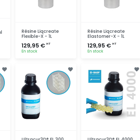
Résine Liqcreate
Résine Liqcreate
l
Flexible-X - 1L
Elastomer-X - 1L
129,95 €
129,95 €
HT
HT
En stock
En stock
Ajout
Ajout
rapide
rapide
Ultracur3D® FL 300
Ultracur3D® EL 4000