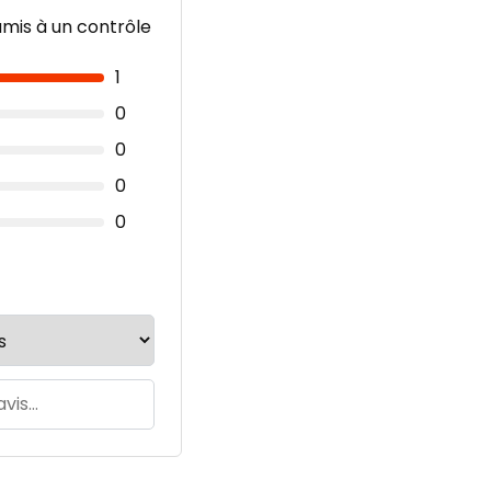
umis à un contrôle
1
0
0
0
0