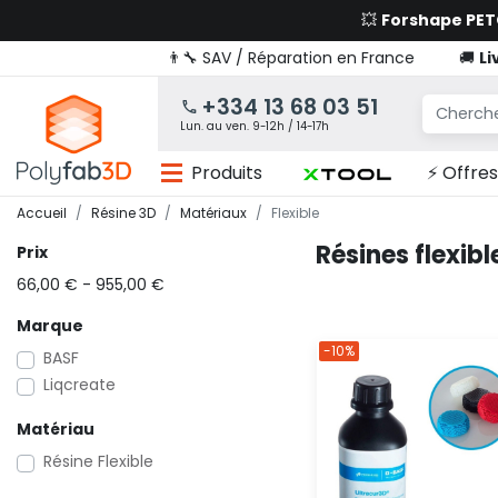
💥
Forshape PE
👨‍🔧 SAV / Réparation en France
🚚
Li
+334 13 68 03 51
Lun. au ven. 9-12h / 14-17h
Produits
⚡ Offres
Accueil
Résine 3D
Matériaux
Flexible
Résines flexibl
Prix
66,00 € - 955,00 €
Marque
-10%
BASF
Liqcreate
Matériau
Résine Flexible