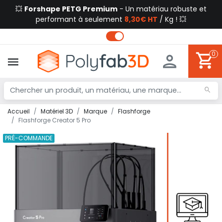
💥
Forshape PETG Premium
- Un matériau robuste et
performant à seulement
8,30€ HT
/ Kg ! 💥
0
Accueil
Matériel 3D
Marque
Flashforge
Flashforge Creator 5 Pro
PRÉ-COMMANDE