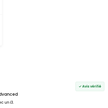
✓ Avis vérifié
Advanced
c un i3.