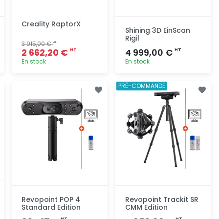
Creality RaptorX
Shining 3D EinScan
Rigil
3 915,00 €
HT
2 662,20 €
4 999,00 €
HT
HT
En stock
En stock
Ajout
Ajout
PRÉ-COMMANDE
rapide
rapide
Revopoint POP 4
Revopoint Trackit SR
Standard Edition
CMM Edition