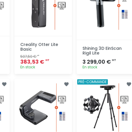
Creality Otter Lite
Shining 3D EinScan
Basic
Rigil Lite
507,50 €
HT
383,53 €
3 299,00 €
HT
HT
En stock
En stock
Ajout
Ajout
PRÉ-COMMANDE
rapide
rapide