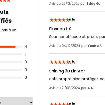
★
★
★
Avis du 26/12/2025 par
Eddy G.
★
★
★
★
★
5/5
Einscan HX
umis à un
Scanner efficace et précis po
Avis du 04/12/2024 par
Yasha F.
4
1
★
★
★
★
★
0
5/5
0
Shining 3D EinStar
0
colis propre bien protéger. cof
Avis du 21/08/2024 par
A A.
★
★
★
★
★
5/5