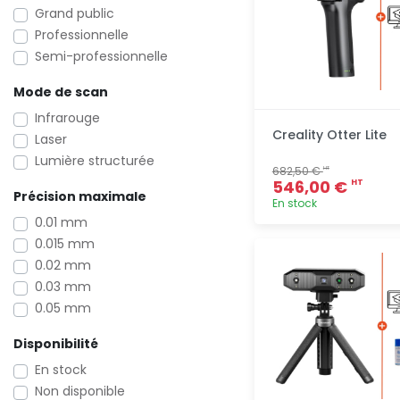
Grand public
Professionnelle
Semi-professionnelle
Mode de scan
Infrarouge
Creality Otter Lite
Laser
Lumière structurée
682,50 €
HT
546,00 €
HT
Précision maximale
En stock
0.01 mm
0.015 mm
Ajout
rapide
0.02 mm
0.03 mm
0.05 mm
Disponibilité
En stock
Non disponible