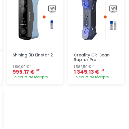
Shining 3D Einstar 2
Creality CR-Scan
Raptor Pro
1 199,00 €
1 582,50 €
HT
HT
995,17 €
1 345,13 €
HT
HT
En cours de réappro.
En cours de réappro.
Ajout
Ajout
rapide
rapide