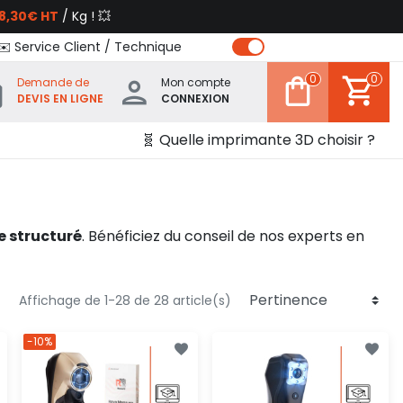
8,30€ HT
/ Kg ! 💥
✉️ Service Client / Technique
0
0
Demande de
Mon compte
DEVIS EN LIGNE
CONNEXION
🧬 Quelle imprimante 3D choisir ?
e structuré
. Bénéficiez du conseil de nos experts en
Affichage de 1-28 de 28 article(s)
-10%