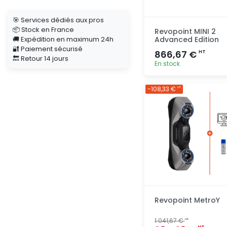
🎯 Services dédiés aux pros
📦 Stock en France
Revopoint MINI 2
🚚 Expédition en maximum 24h
Advanced Edition
🔐 Paiement sécurisé
866,67 €
HT
🔙 Retour 14 jours
En stock
Ajout
-108,33 €
HT
rapide
Revopoint MetroY
1 041,67 €
HT