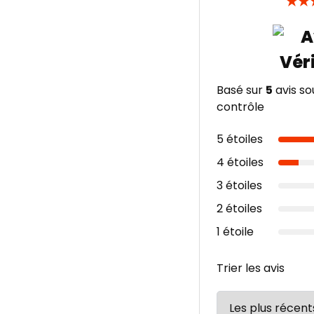
★
★
Basé sur
5
avis so
contrôle
5 étoiles
4 étoiles
3 étoiles
2 étoiles
1 étoile
Trier les avis