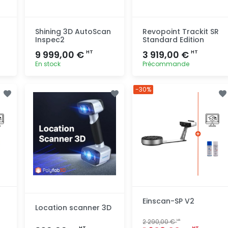
Shining 3D AutoScan
Revopoint Trackit SR
Inspec2
Standard Edition
9 999,00 €
3 919,00 €
HT
HT
En stock
Précommande
Ajout
Ajout
-30%
rapide
rapide
Einscan-SP V2
Location scanner 3D
2 290,00 €
HT