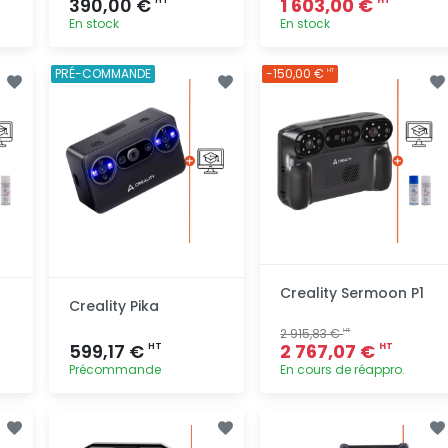
390,00 €
1 603,00 €
HT
HT
En stock
En stock
Ajout
Ajout
PRÉ-COMMANDE
-150,00 €
HT
rapide
rapide
Creality Sermoon P1
Creality Pika
2 915,83 €
HT
599,17 €
2 767,07 €
HT
HT
Précommande
En cours de réappro.
Ajout
Ajout
rapide
rapide