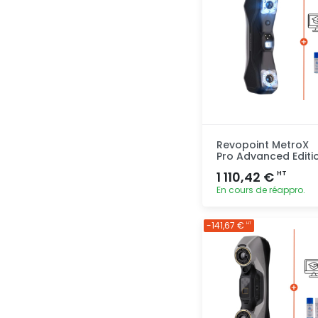
Revopoint MetroX
Pro Advanced Editi
1 110,42 €
HT
En cours de réappro.
Ajout
-141,67 €
HT
rapide