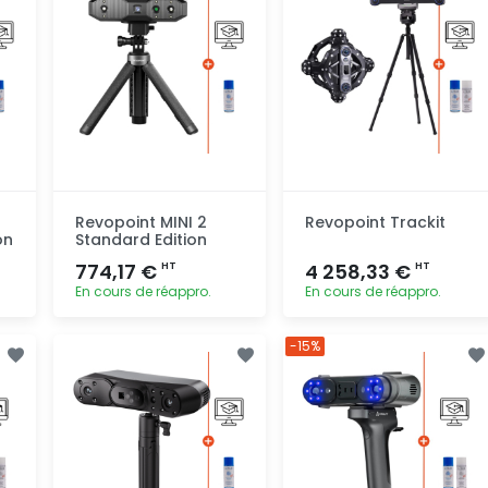
Revopoint MINI 2
Revopoint Trackit
on
Standard Edition
774,17 €
4 258,33 €
HT
HT
En cours de réappro.
En cours de réappro.
Ajout
Ajout
-15%
rapide
rapide