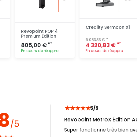
Creality Sermoon X1
Revopoint POP 4
Premium Edition
5 083,33 €
HT
805,00 €
4 320,83 €
HT
HT
En cours de réappro.
En cours de réappro.
Ajout
Ajout
rapide
rapide
★
★
★
★
★
5/5
.8
Revopoint MetroX Édition 
/5
Super fonctionne très bien ave