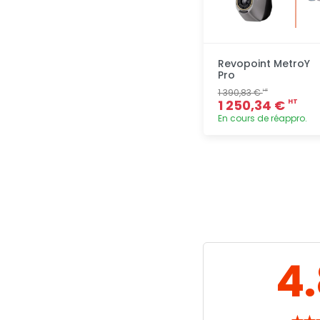
Revopoint MetroY
Pro
1 390,83 €
HT
1 250,34 €
HT
En cours de réappro.
Ajout
rapide
4