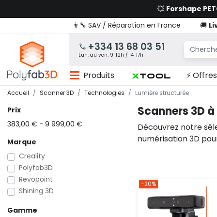
💥
Forshape PE
👨‍🔧 SAV / Réparation en France
🚚
Li
+334 13 68 03 51
Lun. au ven. 9-12h / 14-17h
Produits
⚡ Offres
Accueil
Scanner 3D
Technologies
Lumière structurée
Scanners 3D à 
Prix
383,00 € - 9 999,00 €
Découvrez notre séle
numérisation 3D pour 
Marque
Creality
Polyfab3D
Revopoint
-20%
Shining 3D
Gamme