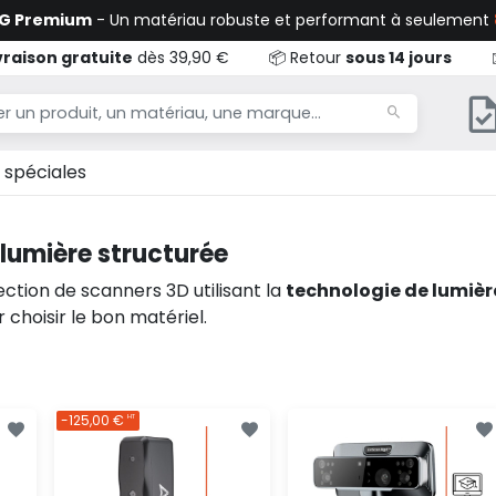
TG Premium
- Un matériau robuste et performant à seulement
vraison gratuite
dès 39,90 €
📦 Retour
sous 14 jours
 spéciales
lumière structurée
ction de scanners 3D utilisant la
technologie de lumièr
choisir le bon matériel.
-125,00 €
HT