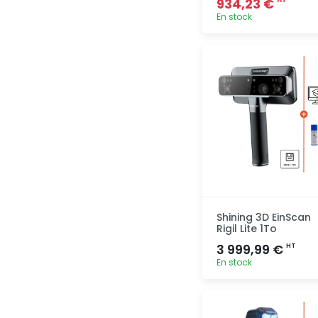
934,23 €
HT
En stock
Ajout
rapide
Shining 3D EinScan
Rigil Lite 1To
3 999,99 €
HT
En stock
Ajout
rapide