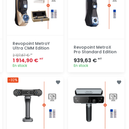
Revopoint MetroY
Revopoint MetroX
Ultra CMM Edition
Pro Standard Edition
2 127,67 €
HT
1 914,90 €
939,63 €
HT
HT
En stock
En stock
Ajout
Ajout
-32%
rapide
rapide