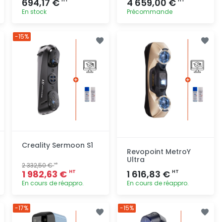
694,17 €
4 659,00 €
HT
HT
En stock
Précommande
Ajout
Ajout
-15%
rapide
rapide
Creality Sermoon S1
Revopoint MetroY
Ultra
2 332,50 €
HT
1 982,63 €
1 616,83 €
HT
HT
En cours de réappro.
En cours de réappro.
Ajout
Ajout
-17%
-15%
rapide
rapide