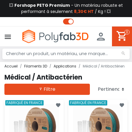
💥
Forshape PETG Premium
- Un matériau robuste et
performant à seulement
8,30€ HT
/ Kg ! 💥
0
Accueil
Filaments 3D
Applications
Médical / Antibactérien
Médical / Antibactérien
Filtre
FABRIQUÉ EN FRANCE
FABRIQUÉ EN FRANCE