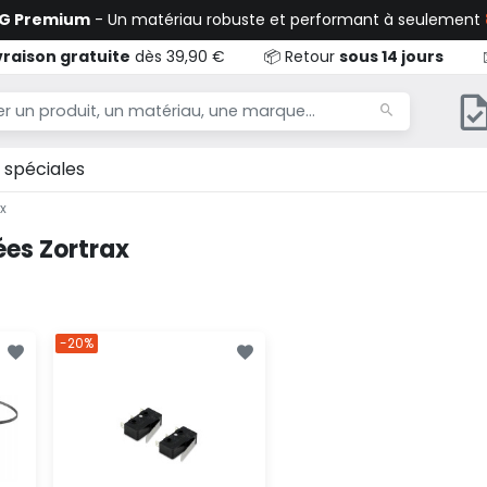
TG Premium
- Un matériau robuste et performant à seulement
vraison gratuite
dès 39,90 €
📦 Retour
sous 14 jours
 spéciales
x
ées Zortrax
-20%