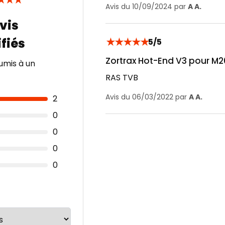
★
★
★
Avis du 10/09/2024 par
A A.
★
★
★
★
★
5/5
Zortrax Hot-End V3 pour M2
umis à un
RAS TVB
Avis du 06/03/2022 par
A A.
2
0
0
0
0