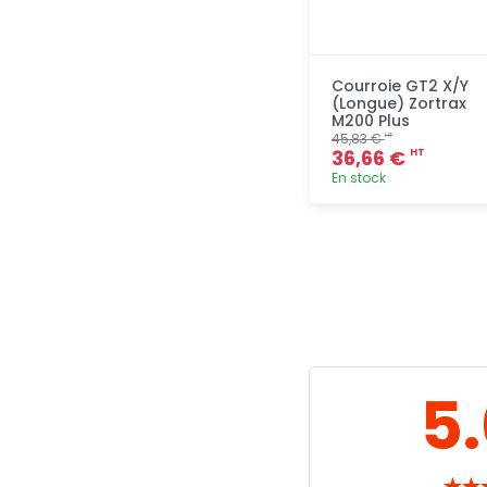
Courroie GT2 X/Y
(Longue) Zortrax
M200 Plus
45,83 €
HT
36,66 €
HT
En stock
Ajout
rapide
5