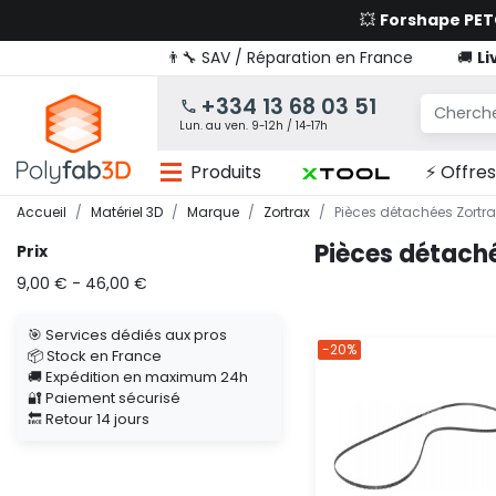
💥
Forshape PE
👨‍🔧 SAV / Réparation en France
🚚
Li
+334 13 68 03 51
Lun. au ven. 9-12h / 14-17h
Produits
⚡ Offres
Accueil
Matériel 3D
Marque
Zortrax
Pièces détachées Zortra
Pièces détach
Prix
9,00 € - 46,00 €
🎯 Services dédiés aux pros
-20%
📦 Stock en France
🚚 Expédition en maximum 24h
🔐 Paiement sécurisé
🔙 Retour 14 jours