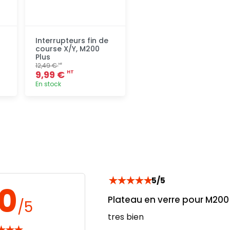
Interrupteurs fin de
course X/Y, M200
Plus
12,49 €
HT
9,99 €
HT
En stock
Ajout
rapide
★
★
★
★
★
5/5
.0
Plateau en verre pour M200
/5
tres bien