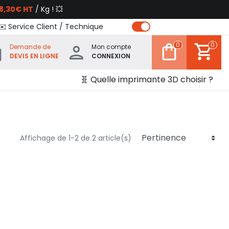
8,30€ HT
/ Kg ! 💥
✉️ Service Client / Technique
0
0
Demande de
Mon compte
DEVIS EN LIGNE
CONNEXION
🧬 Quelle imprimante 3D choisir ?
Affichage de 1-2 de 2 article(s)