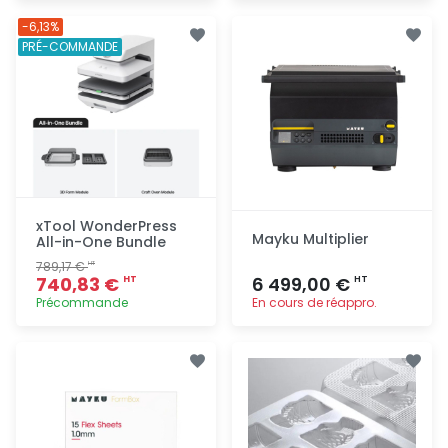
Ajout
Ajout
-6,13%
rapide
rapide
PRÉ-COMMANDE
xTool WonderPress
Mayku Multiplier
All-in-One Bundle
789,17 €
HT
740,83 €
6 499,00 €
HT
HT
Précommande
En cours de réappro.
Ajout
Ajout
rapide
rapide