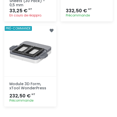
Sheets (30 Pack) -
0,5 mm
33,25 €
332,50 €
HT
HT
En cours de réappro.
Précommande
Ajout
Ajout
PRÉ-COMMANDE
rapide
rapide
Module 3D Form,
xTool WonderPress
232,50 €
HT
Précommande
Ajout