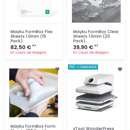
Mayku FormBox Flex
Mayku FormBox Clear
Sheets 1.0mm (15
Sheets 1.0mm (20
Pack)
Pack)
82,50 €
39,90 €
HT
HT
En cours de réappro.
En cours de réappro.
Ajout
Ajout
PRÉ-COMMANDE
rapide
rapide
Mayku FormBox Form
xTool WonderPress