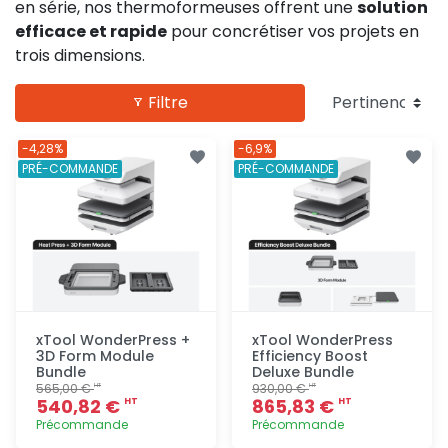
en série, nos thermoformeuses offrent une
solution
efficace et rapide
pour concrétiser vos projets en
trois dimensions.
Filtre
-4,28%
-6,9%
PRÉ-COMMANDE
PRÉ-COMMANDE
xTool WonderPress +
xTool WonderPress
3D Form Module
Efficiency Boost
Bundle
Deluxe Bundle
565,00 €
930,00 €
HT
HT
540,82 €
865,83 €
HT
HT
Précommande
Précommande