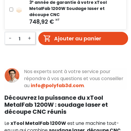
3ᵉ année de garantie à votre xTool
MetalFab 1200W Soudage laser et
découpe CNC
-
+
Ajouter au panier
Nos experts sont à votre service pour
répondre à vos questions et vous conseiller
au
info@polyfab3d.com
.
Découvrez la puissance du xTool
MetalFab 1200W : soudage laser et
découpe CNC réunis
Le
xTool MetalFab 1200W
est une machine tout-
en-un qui combine
soudage laser
,
découpe CNC