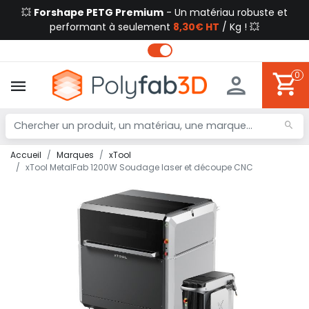
💥
Forshape PETG Premium
- Un matériau robuste et
performant à seulement
8,30€ HT
/ Kg ! 💥
0
Accueil
Marques
xTool
xTool MetalFab 1200W Soudage laser et découpe CNC