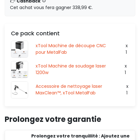
👉
Cashback
HT
0,00 €
Cet achat vous fera gagner 338,99 €.
Ce pack contient
16 637,84 €
HT
6
xTool Machine de découpe CNC
x
pour MetalFab
1
HT
0,00 €
xTool Machine de soudage laser
x
1200w
1
19 786,84 €
HT
Accessoire de nettoyage laser
x
66
MaxClean™, xTool MetalFab
1
HT
0,00 €
Prolongez votre garantie
Prolongez votre tranquillité : Ajoutez une