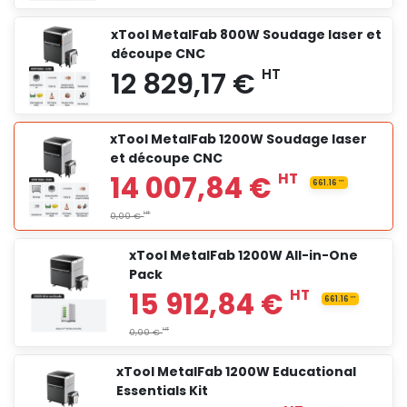
xTool MetalFab 800W Soudage laser et
découpe CNC
5 609,17 €
HT
xTool MetalFab 1200W Soudage laser
et découpe CNC
7 489,17 €
HT
xTool MetalFab 1200W All-in-One
Pack
8 139,17 €
HT
xTool MetalFab 1200W Educational
Essentials Kit