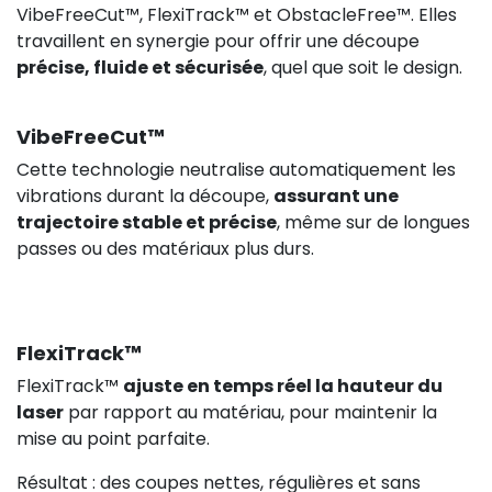
VibeFreeCut™, FlexiTrack™ et ObstacleFree™. Elles
travaillent en synergie pour offrir une découpe
précise, fluide et sécurisée
, quel que soit le design.
VibeFreeCut™
748,92 €
HT
Cette technologie neutralise automatiquement les
vibrations durant la découpe,
assurant une
trajectoire stable et précise
, même sur de longues
passes ou des matériaux plus durs.
FlexiTrack™
FlexiTrack™
ajuste en temps réel la hauteur du
laser
par rapport au matériau, pour maintenir la
mise au point parfaite.
Résultat : des coupes nettes, régulières et sans