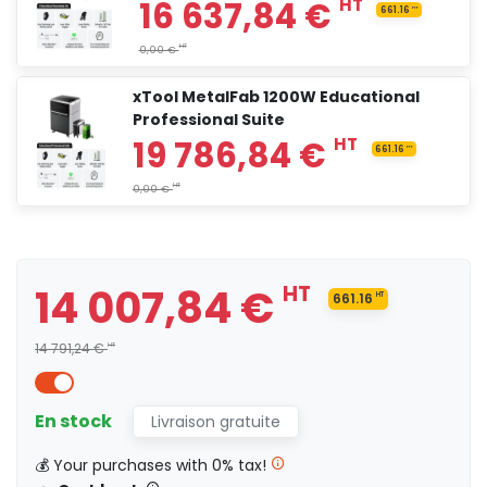
xTool MetalFab 1200W Educational
12 829,17 €
HT
Professional Suite
14 007,84 €
HT
66
14 007,84 €
HT
661.16
HT
HT
0,00 €
14 791,24 €
HT
En stock
Livraison gratuite
15 912,84 €
HT
💰 Your purchases with 0% tax!