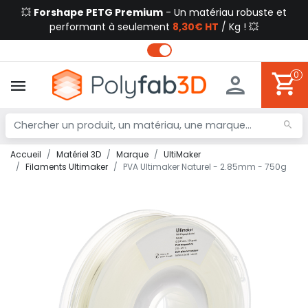
💥
Forshape PETG Premium
- Un matériau robuste et
performant à seulement
8,30€ HT
/ Kg ! 💥
0
Accueil
Matériel 3D
Marque
UltiMaker
Filaments Ultimaker
PVA Ultimaker Naturel - 2.85mm - 750g