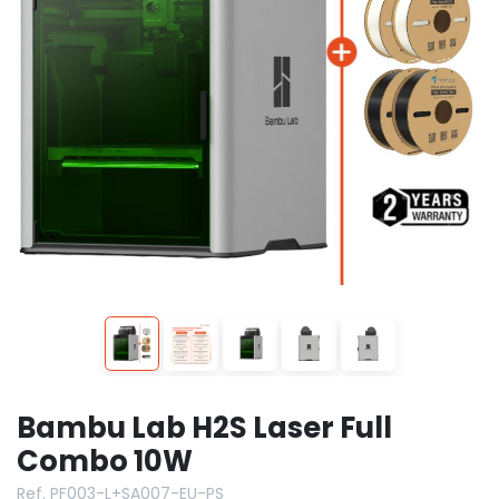
Bambu Lab H2S Laser Full
Combo 10W
Ref. PF003-L+SA007-EU-PS