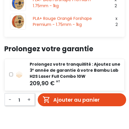
1.75mm - 1kg
2
2 251,96 €
HT
118
HT
PLA+ Rouge Orangé Forshape
x
Premium - 1.75mm - 1kg
2
HT
0,00 €
Prolongez votre garantie
Prolongez votre tranquillité : Ajoutez une
3ᵉ année de garantie à votre Bambu Lab
H2S Laser Full Combo 10W
-
+
Ajouter au panier