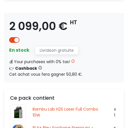
2 099,00 €
HT
2 099,00 €
HT
1 396,46 €
HT
7
En stock
Livraison gratuite
HT
0,00 €
💰 Your purchases with 0% tax!
👉
Cashback
Cet achat vous fera gagner 50,80 €.
1 601,66 €
HT
84.
Ce pack contient
HT
0,00 €
Bambu Lab H2S Laser Full Combo
x
10W
1
PLA+ Bleu Forshape Premium -
x