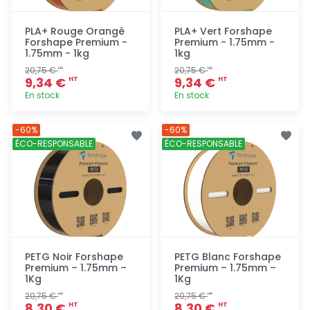
PLA+ Rouge Orangé
PLA+ Vert Forshape
Forshape Premium -
Premium - 1.75mm -
1.75mm - 1kg
1kg
20,75 €
20,75 €
HT
HT
9,34 €
9,34 €
HT
HT
En stock
En stock
Ajout
Ajout
-60%
-60%
rapide
rapide
ÉCO-RESPONSABLE
ÉCO-RESPONSABLE
PETG Noir Forshape
PETG Blanc Forshape
Premium – 1.75mm –
Premium – 1.75mm –
1Kg
1Kg
20,75 €
20,75 €
HT
HT
8,30 €
8,30 €
HT
HT