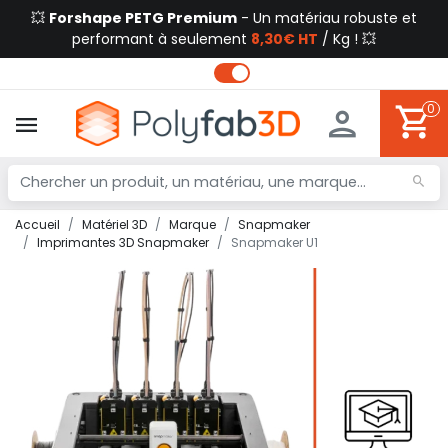
💥
Forshape PETG Premium
- Un matériau robuste et
performant à seulement
8,30€ HT
/ Kg ! 💥
0
Accueil
Matériel 3D
Marque
Snapmaker
Imprimantes 3D Snapmaker
Snapmaker U1