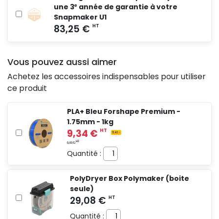
une 3ᵉ année de garantie à votre
HT
0,00 €
Snapmaker U1
Vous pouvez aussi aimer
Achetez les accessoires indispensables pour utiliser
ce produit
PLA+ Bleu Forshape Premium -
1.75mm - 1kg
Quantité :
PolyDryer Box Polymaker (boite
seule)
Quantité :