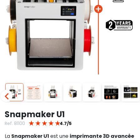
Snapmaker U1
★
★
★
★
★
Ref. 81100
4.7/5
La
Snapmaker U1
est une
imprimante 3D avancée