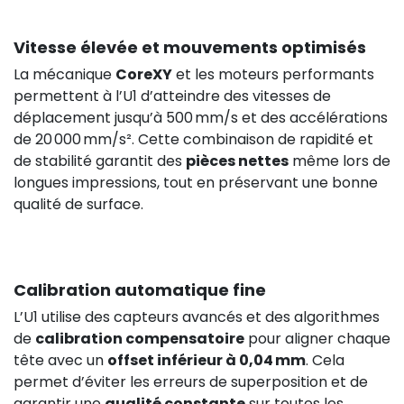
Vitesse élevée et mouvements optimisés
La mécanique
CoreXY
et les moteurs performants
9,34 €
HT
permettent à l’U1 d’atteindre des vitesses de
déplacement jusqu’à 500 mm/s et des accélérations
HT
0,00 €
de 20 000 mm/s². Cette combinaison de rapidité et
de stabilité garantit des
pièces nettes
même lors de
longues impressions, tout en préservant une bonne
qualité de surface.
Calibration automatique fine
L’U1 utilise des capteurs avancés et des algorithmes
29,08 €
de
calibration compensatoire
pour aligner chaque
tête avec un
offset inférieur à 0,04 mm
. Cela
permet d’éviter les erreurs de superposition et de
garantir une
qualité constante
sur toutes les