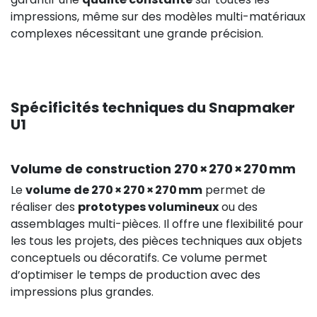
impressions, même sur des modèles multi-matériaux
complexes nécessitant une grande précision.
74,92 €
Spécificités techniques du Snapmaker
U1
Volume de construction 270 × 270 × 270 mm
Le
volume
de 270 × 270 × 270 mm
permet de
réaliser des
prototypes volumineux
ou des
assemblages multi-pièces. Il offre une flexibilité pour
133,26 
les tous les projets, des pièces techniques aux objets
conceptuels ou décoratifs. Ce volume permet
HT
d’optimiser le temps de production avec des
0,00 €
impressions plus grandes.