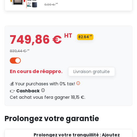
749,86 €
HT
82.64
749,86 €
HT
HT
82.64
839,44 €
HT
HT
0,00 €
En cours de réappro.
Livraison gratuite
842,24 €
HT
💰 Your purchases with 0% tax!
90
HT
👉
Cashback
Cet achat vous fera gagner 18,15 €.
HT
0,00 €
Prolongez votre garantie
925,41 €
HT
100
HT
Prolongez votre tranquillité : Ajoutez