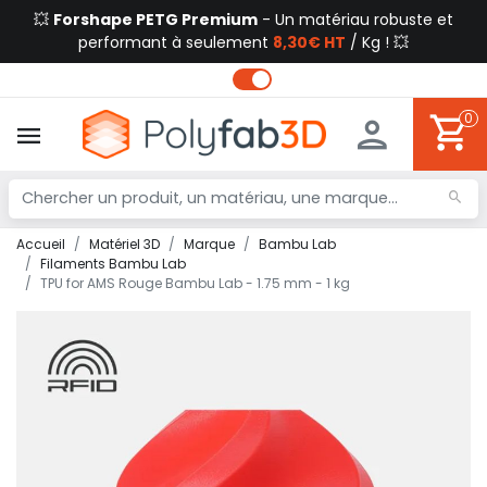
💥
Forshape PETG Premium
- Un matériau robuste et
performant à seulement
8,30€ HT
/ Kg ! 💥
0
Accueil
Matériel 3D
Marque
Bambu Lab
Filaments Bambu Lab
TPU for AMS Rouge Bambu Lab - 1.75 mm - 1 kg