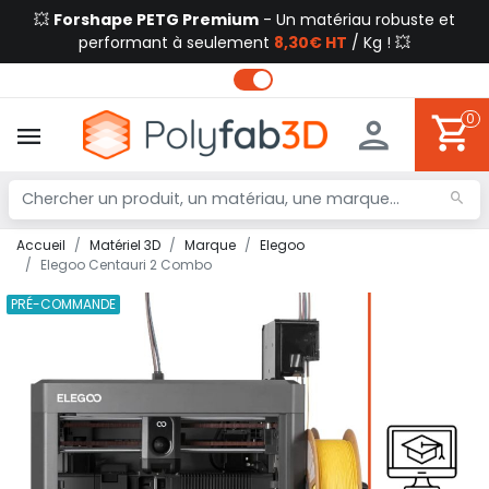
💥
Forshape PETG Premium
- Un matériau robuste et
performant à seulement
8,30€ HT
/ Kg ! 💥
0
Accueil
Matériel 3D
Marque
Elegoo
Elegoo Centauri 2 Combo
PRÉ-COMMANDE