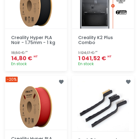
Creality Hyper PLA
Creality K2 Plus
Noir - 1.75mm - 1 kg
Combo
18,50 €
1 124,17 €
HT
HT
14,80 €
1 041,52 €
HT
HT
En stock
En stock
Ajout
Ajout
-20%
rapide
rapide
Creality Hyper PLA