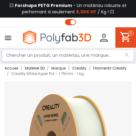
💥
Forshape PETG Premium
- Un matériau robuste et
performant à seulement
8,30€ HT
/ Kg ! 💥
0
Accueil
Matériel 3D
Marque
Creality
Filaments Creality
Creality White Hyper PLA - 1.75mm - 1 kg