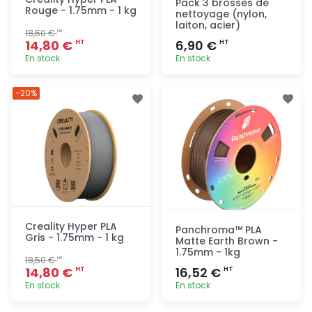
Pack 3 brosses de
Rouge - 1.75mm - 1 kg
nettoyage (nylon,
laiton, acier)
18,50 €
HT
14,80 €
6,90 €
HT
HT
En stock
En stock
Ajout
Ajout
-20%
rapide
rapide
Creality Hyper PLA
Panchroma™ PLA
Gris - 1.75mm - 1 kg
Matte Earth Brown -
1.75mm - 1kg
18,50 €
HT
14,80 €
16,52 €
HT
HT
En stock
En stock