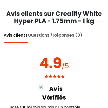
Avis clients sur Creality White
Hyper PLA - 1.75mm - 1 kg
Avis clients
Questions / Réponses (0)
4.9
/5
★
★
★
★
★
Basé sur
69
avis soumis à un contrôle