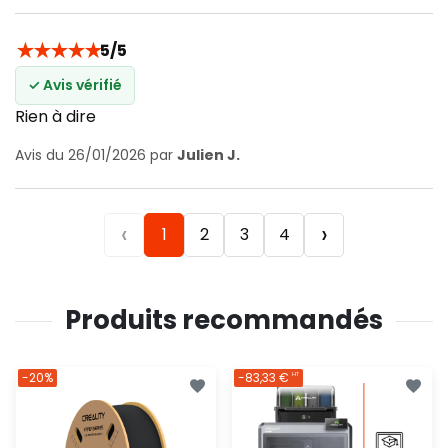
★
★
★
★
★
5/5
✓ Avis vérifié
Rien à dire
Avis du 26/01/2026 par
Julien J.
‹
›
1
2
3
4
Produits recommandés
-20%
-83,33 €
HT