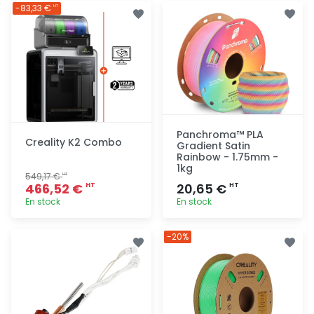
Ajout
Ajout
-83,33 €
HT
rapide
rapide
Panchroma™ PLA
Creality K2 Combo
Gradient Satin
Rainbow - 1.75mm -
1kg
549,17 €
HT
466,52 €
20,65 €
HT
HT
En stock
En stock
Ajout
Ajout
-20%
rapide
rapide