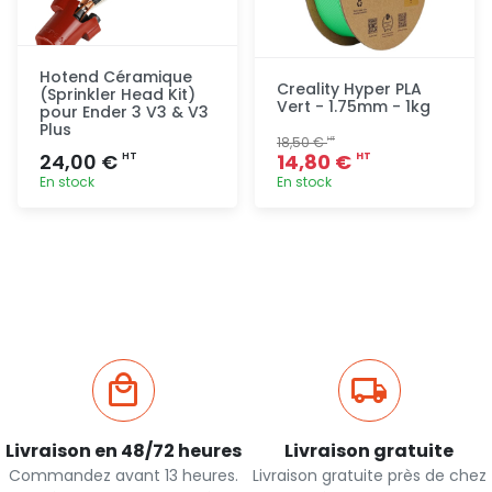
Hotend Céramique
Creality Hyper PLA
(Sprinkler Head Kit)
Vert - 1.75mm - 1kg
pour Ender 3 V3 & V3
Plus
18,50 €
HT
24,00 €
14,80 €
HT
HT
En stock
En stock
Ajout
Ajout
rapide
rapide
Livraison en 48/72 heures
Livraison gratuite
Commandez avant 13 heures.
Livraison gratuite près de chez