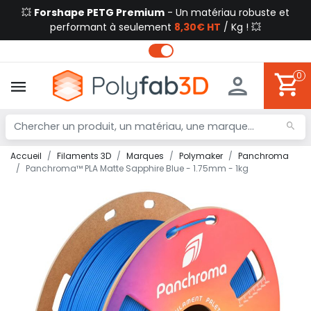
💥
Forshape PETG Premium
- Un matériau robuste et
performant à seulement
8,30€ HT
/ Kg ! 💥
0
Accueil
Filaments 3D
Marques
Polymaker
Panchroma
Panchroma™ PLA Matte Sapphire Blue - 1.75mm - 1kg