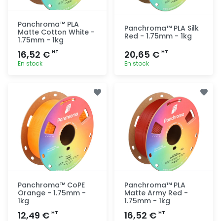
Panchroma™ PLA
Panchroma™ PLA Silk
Matte Cotton White -
Red - 1.75mm - 1kg
1.75mm - 1kg
16,52 €
20,65 €
HT
HT
En stock
En stock
Ajout
Ajout
rapide
rapide
Panchroma™ CoPE
Panchroma™ PLA
Orange - 1.75mm -
Matte Army Red -
1kg
1.75mm - 1kg
12,49 €
16,52 €
HT
HT