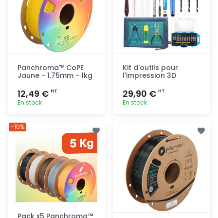
Panchroma™ CoPE
Kit d'outils pour
Jaune - 1.75mm - 1kg
l'impression 3D
12,49 €
29,90 €
HT
HT
En stock
En stock
Ajout
Ajout
-10%
rapide
rapide
Pack x5 Panchroma™