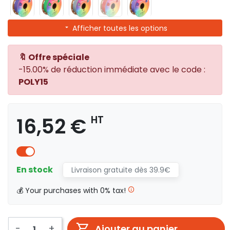
Afficher toutes les options
🔖 Offre spéciale
-15.00% de réduction immédiate avec le code :
POLY15
16,52 €
HT
En stock
Livraison gratuite dès 39.9€
💰 Your purchases with 0% tax!
-
+
Ajouter au panier