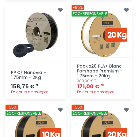
Ajout
Ajout
-55%
rapide
rapide
ÉCO-RESPONSABLE
Pack x20 PLA+ Blanc
Forshape Premium -
PP CF Nanovia -
1.75mm - 20Kg
1.75mm - 2Kg
380,00 €
HT
158,75 €
171,00 €
HT
HT
En cours de réappro.
En cours de réappro.
Ajout
Ajout
-55%
-55%
rapide
rapide
ÉCO-RESPONSABLE
ÉCO-RESPONSABLE