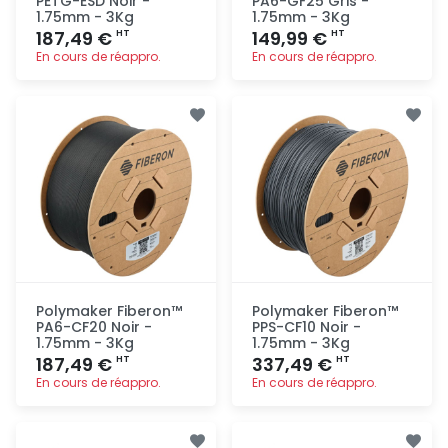
PETG-ESD Noir -
PA6-GF25 Gris -
1.75mm - 3Kg
1.75mm - 3Kg
187,49 €
149,99 €
HT
HT
En cours de réappro.
En cours de réappro.
Ajout
Ajout
rapide
rapide
Polymaker Fiberon™
Polymaker Fiberon™
PA6-CF20 Noir -
PPS-CF10 Noir -
1.75mm - 3Kg
1.75mm - 3Kg
187,49 €
337,49 €
HT
HT
En cours de réappro.
En cours de réappro.
Ajout
Ajout
rapide
rapide