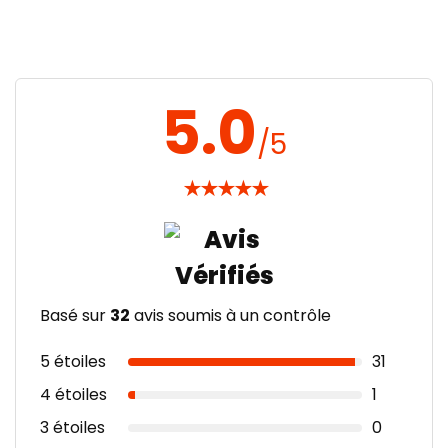
5.0
/5
★
★
★
★
★
Basé sur
32
avis soumis à un contrôle
5 étoiles
31
4 étoiles
1
3 étoiles
0