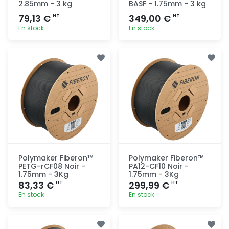
2.85mm - 3 kg
BASF - 1.75mm - 3 kg
79,13 €
349,00 €
HT
HT
En stock
En stock
Ajout
Ajout
rapide
rapide
Polymaker Fiberon™
Polymaker Fiberon™
PETG-rCF08 Noir -
PA12-CF10 Noir -
1.75mm - 3Kg
1.75mm - 3Kg
83,33 €
299,99 €
HT
HT
En stock
En stock
Ajout
Ajout
rapide
rapide