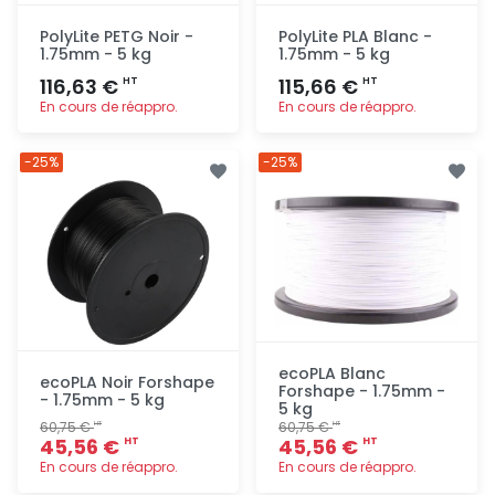
PolyLite PETG Noir -
PolyLite PLA Blanc -
1.75mm - 5 kg
1.75mm - 5 kg
116,63 €
115,66 €
HT
HT
En cours de réappro.
En cours de réappro.
Ajout
Ajout
-25%
-25%
rapide
rapide
ecoPLA Blanc
ecoPLA Noir Forshape
Forshape - 1.75mm -
- 1.75mm - 5 kg
5 kg
60,75 €
60,75 €
HT
HT
45,56 €
45,56 €
HT
HT
En cours de réappro.
En cours de réappro.