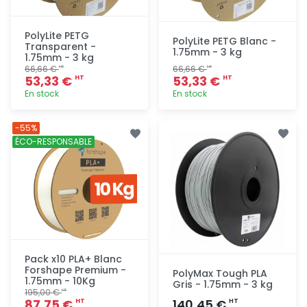
PolyLite PETG
PolyLite PETG Blanc -
Transparent -
1.75mm - 3 kg
1.75mm - 3 kg
66,66 €
66,66 €
HT
HT
53,33 €
53,33 €
HT
HT
En stock
En stock
Ajout
Ajout
-55%
rapide
rapide
ÉCO-RESPONSABLE
Pack x10 PLA+ Blanc
Forshape Premium -
PolyMax Tough PLA
1.75mm - 10Kg
Gris - 1.75mm - 3 kg
195,00 €
HT
87,75 €
140,45 €
HT
HT