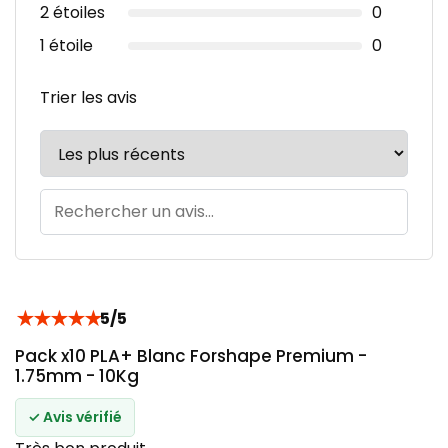
2 étoiles
0
1 étoile
0
Trier les avis
★
★
★
★
★
5/5
Pack x10 PLA+ Blanc Forshape Premium -
1.75mm - 10Kg
✓ Avis vérifié