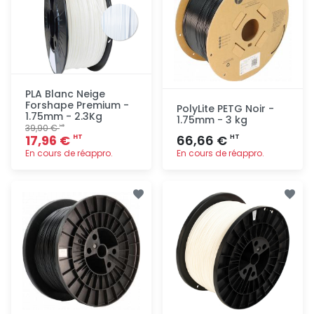
PLA Blanc Neige
Forshape Premium -
PolyLite PETG Noir -
1.75mm - 2.3Kg
1.75mm - 3 kg
39,90 €
HT
17,96 €
66,66 €
HT
HT
En cours de réappro.
En cours de réappro.
Ajout
Ajout
rapide
rapide