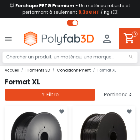
💥
Forshape PETG Premium
- Un matériau robuste et
performant à seulement
8,30€ HT
/ Kg ! 💥
0
Accueil
Filaments 3D
Conditionnement
Format XL
Format XL
Filtre