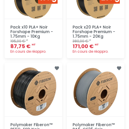
Pack x10 PLA+ Noir
Pack x20 PLA+ Noir
Forshape Premium -
Forshape Premium -
1.75mm - 10Kg
1.75mm - 20Kg
195,00 €
380,00 €
HT
HT
87,75 €
171,00 €
HT
HT
En cours de réappro.
En cours de réappro.
Ajout
Ajout
rapide
rapide
Polymaker Fiberon™
Polymaker Fiberon™