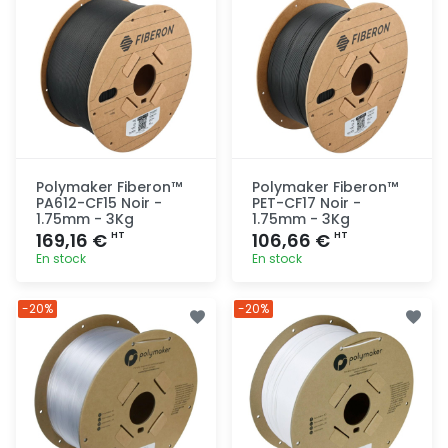
Polymaker Fiberon™
Polymaker Fiberon™
PA612-CF15 Noir -
PET-CF17 Noir -
1.75mm - 3Kg
1.75mm - 3Kg
169,16 €
106,66 €
HT
HT
En stock
En stock
Ajout
Ajout
-20%
-20%
rapide
rapide