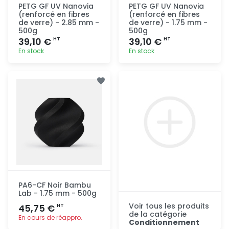
PETG GF UV Nanovia
PETG GF UV Nanovia
(renforcé en fibres
(renforcé en fibres
de verre) - 2.85 mm -
de verre) - 1.75 mm -
500g
500g
39,10 €
39,10 €
HT
HT
En stock
En stock
Ajout
Ajout
rapide
rapide
PA6-CF Noir Bambu
Lab - 1.75 mm - 500g
Voir tous les produits
45,75 €
HT
de la catégorie
En cours de réappro.
Conditionnement