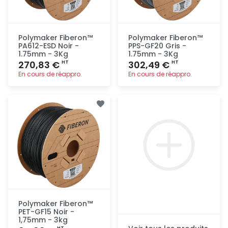
Polymaker Fiberon™
Polymaker Fiberon™
PA612-ESD Noir -
PPS-GF20 Gris -
1.75mm - 3Kg
1.75mm - 3Kg
270,83 €
302,49 €
HT
HT
En cours de réappro.
En cours de réappro.
Ajout
Ajout
rapide
rapide
Polymaker Fiberon™
PET-GF15 Noir -
1,75mm - 3kg
HT