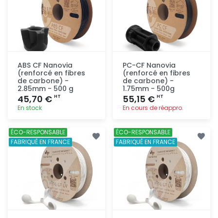
ABS CF Nanovia
PC-CF Nanovia
(renforcé en fibres
(renforcé en fibres
de carbone) -
de carbone) -
2.85mm - 500 g
1.75mm - 500g
45,70 €
55,15 €
HT
HT
En stock
En cours de réappro.
Ajout
Ajout
ÉCO-RESPONSABLE
ÉCO-RESPONSABLE
rapide
rapide
FABRIQUÉ EN FRANCE
FABRIQUÉ EN FRANCE