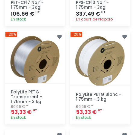
PET-CF17 Noir -
PPS-CF10 Noir -
1.75mm - 3Kg
1.75mm - 3Kg
106,66 €
337,49 €
HT
HT
En stock
En cours de réappro.
Ajout
Ajout
-20%
-20%
rapide
rapide
PolyLite PETG
PolyLite PETG Blanc -
Transparent -
1.75mm - 3 kg
1.75mm - 3 kg
66,66 €
66,66 €
HT
HT
53,33 €
53,33 €
HT
HT
En stock
En stock
Ajout
Ajout