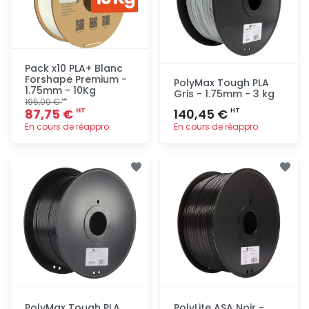
Pack x10 PLA+ Blanc
Forshape Premium -
PolyMax Tough PLA
1.75mm - 10Kg
Gris - 1.75mm - 3 kg
195,00 €
HT
87,75 €
140,45 €
HT
HT
En cours de réappro.
En cours de réappro.
Ajout
Ajout
rapide
rapide
PolyMax Tough PLA
PolyLite ASA Noir -