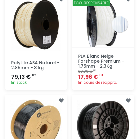
rapide
rapide
ÉCO-RESPONSABLE
PLA Blanc Neige
Forshape Premium -
PolyLite ASA Naturel -
1.75mm - 2.3Kg
2.85mm - 3 kg
39,90 €
HT
79,13 €
17,96 €
HT
HT
En stock
En cours de réappro.
Ajout
Ajout
rapide
rapide