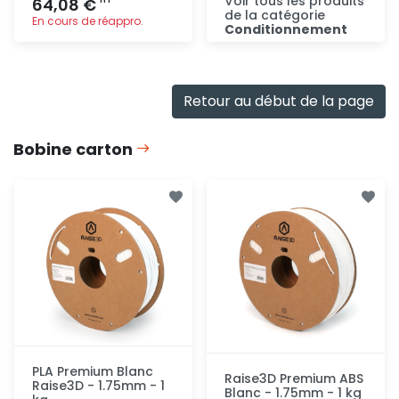
Voir tous les produits
64,08 €
de la catégorie
En cours de réappro.
Conditionnement
Consulter
Ajout
rapide
Retour au début de la page
Bobine carton
PLA Premium Blanc
Raise3D Premium ABS
Raise3D - 1.75mm - 1
Blanc - 1.75mm - 1 kg