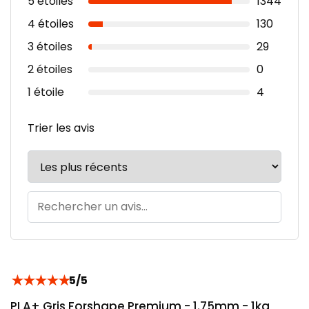
5 étoiles
1344
4 étoiles
130
3 étoiles
29
2 étoiles
0
1 étoile
4
Trier les avis
★
★
★
★
★
5/5
PLA+ Gris Forshape Premium - 1.75mm - 1kg