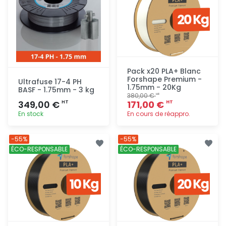
Pack x20 PLA+ Blanc
Forshape Premium -
Ultrafuse 17-4 PH
1.75mm - 20Kg
BASF - 1.75mm - 3 kg
380,00 €
HT
349,00 €
171,00 €
HT
HT
En stock
En cours de réappro.
Ajout
Ajout
-55%
-55%
rapide
rapide
ÉCO-RESPONSABLE
ÉCO-RESPONSABLE