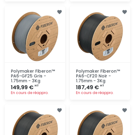
Ajout
Ajout
rapide
rapide
Polymaker Fiberon™
Polymaker Fiberon™
PA6-GF25 Gris -
PA6-CF20 Noir -
1.75mm - 3Kg
1.75mm - 3Kg
149,99 €
187,49 €
HT
HT
En cours de réappro.
En cours de réappro.
Ajout
Ajout
rapide
rapide