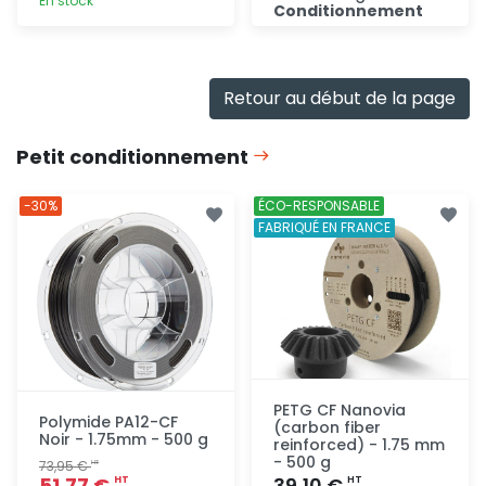
En stock
Conditionnement
Consulter
Ajout
rapide
Retour au début de la page
Petit conditionnement
-30%
ÉCO-RESPONSABLE
FABRIQUÉ EN FRANCE
PETG CF Nanovia
Polymide PA12-CF
(carbon fiber
Noir - 1.75mm - 500 g
reinforced) - 1.75 mm
- 500 g
73,95 €
HT
51,77 €
39,10 €
HT
HT