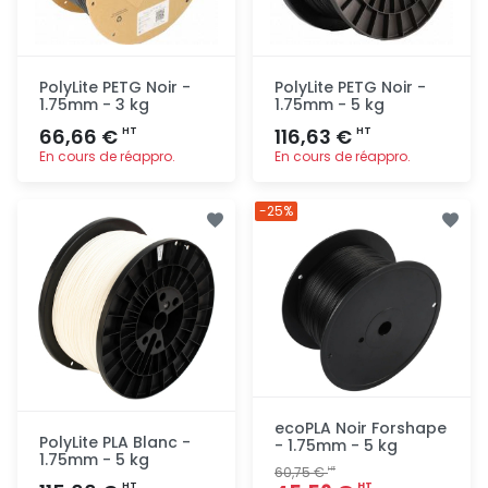
PolyLite PETG Noir -
PolyLite PETG Noir -
1.75mm - 3 kg
1.75mm - 5 kg
66,66 €
116,63 €
HT
HT
En cours de réappro.
En cours de réappro.
Ajout
Ajout
-25%
rapide
rapide
ecoPLA Noir Forshape
PolyLite PLA Blanc -
- 1.75mm - 5 kg
1.75mm - 5 kg
60,75 €
HT
HT
HT