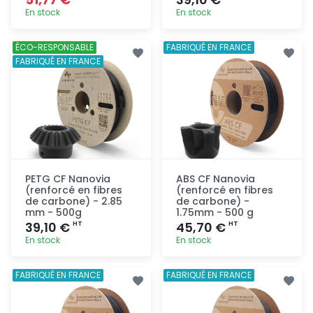
En stock
En stock
Ajout
Ajout
ÉCO-RESPONSABLE
FABRIQUÉ EN FRANCE
rapide
rapide
FABRIQUÉ EN FRANCE
PETG CF Nanovia
ABS CF Nanovia
(renforcé en fibres
(renforcé en fibres
de carbone) - 2.85
de carbone) -
mm - 500g
1.75mm - 500 g
39,10 €
45,70 €
HT
HT
En stock
En stock
Ajout
Ajout
FABRIQUÉ EN FRANCE
FABRIQUÉ EN FRANCE
rapide
rapide