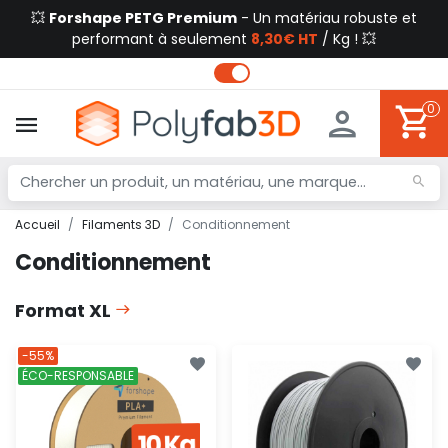
💥
Forshape PETG Premium
- Un matériau robuste et
performant à seulement
8,30€ HT
/ Kg ! 💥
0
Accueil
Filaments 3D
Conditionnement
Conditionnement
Format XL
-55%
ÉCO-RESPONSABLE