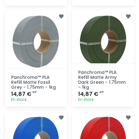
Ajout
Ajout
rapide
rapide
Panchroma™ PLA
Panchroma™ PLA
Refill Matte Army
Refill Matte Fossil
Dark Green - 1.75mm
Grey - 1.75mm - 1kg
- 1kg
14,87 €
14,87 €
HT
HT
En stock
En stock
Ajout
Ajout
rapide
rapide