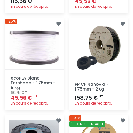
115,66 €
45,56 €
En cours de réappro.
En cours de réappro.
Ajout
Ajout
-25%
rapide
rapide
ecoPLA Blanc
Forshape - 1.75mm -
PP CF Nanovia -
5 kg
1.75mm - 2Kg
60,75 €
HT
45,56 €
158,75 €
HT
HT
En cours de réappro.
En cours de réappro.
Ajout
Ajout
-55%
rapide
rapide
ÉCO-RESPONSABLE