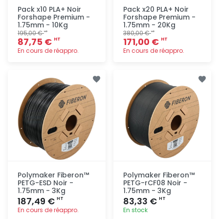
Pack x10 PLA+ Noir
Pack x20 PLA+ Noir
Forshape Premium -
Forshape Premium -
1.75mm - 10Kg
1.75mm - 20Kg
195,00 €
380,00 €
HT
HT
87,75 €
171,00 €
HT
HT
En cours de réappro.
En cours de réappro.
Ajout
Ajout
rapide
rapide
Polymaker Fiberon™
Polymaker Fiberon™
PETG-ESD Noir -
PETG-rCF08 Noir -
1.75mm - 3Kg
1.75mm - 3Kg
187,49 €
83,33 €
HT
HT
En cours de réappro.
En stock