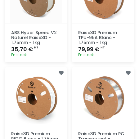
ABS Hyper Speed V2
Raise3D Premium
Naturel Raise3D -
TPU-95A Blanc -
1.75mm - 1kg
1.75mm - 1kg
35,70 €
79,99 €
HT
HT
En stock
En stock
Ajout
Ajout
rapide
rapide
Raise3D Premium
Raise3D Premium PC
PETG Blanc - 1.75mm
Transparent -