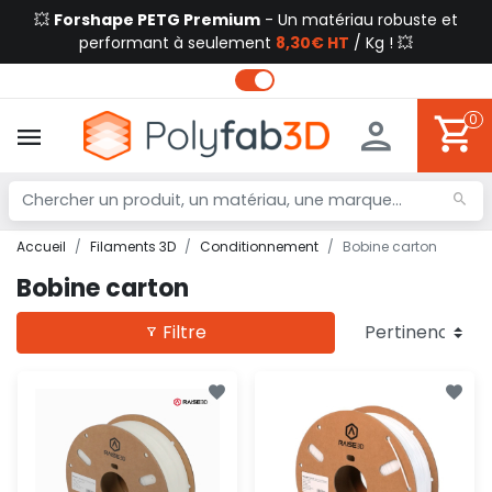
💥
Forshape PETG Premium
- Un matériau robuste et
performant à seulement
8,30€ HT
/ Kg ! 💥
0
Accueil
Filaments 3D
Conditionnement
Bobine carton
Bobine carton
Filtre