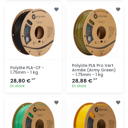
Ajout
Ajout
rapide
rapide
PolyLite PLA Pro Vert
Polylite PLA-CF -
Armée (Army Green)
1.75mm - 1 kg
- 1.75mm - 1 kg
28,80 €
28,88 €
HT
HT
En stock
En stock
Ajout
Ajout
rapide
rapide