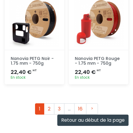
Nanovia PETG Noir -
Nanovia PETG Rouge
1.75 mm - 750g
- 1.75 mm - 750g
22,40 €
22,40 €
HT
HT
En stock
En stock
Ajout
Ajout
rapide
rapide
Suivant
1
2
3
…
16
Retour au début de la page