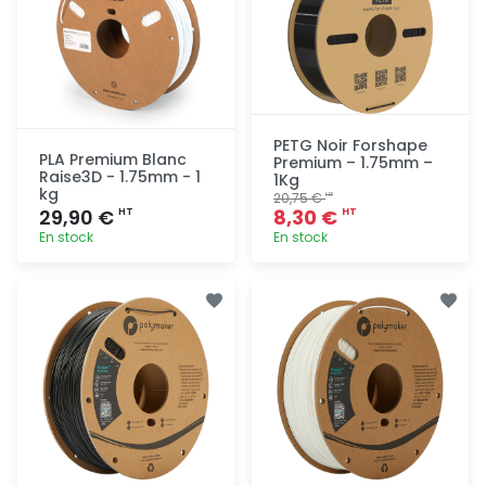
PETG Noir Forshape
PLA Premium Blanc
Premium – 1.75mm –
Raise3D - 1.75mm - 1
1Kg
kg
20,75 €
HT
29,90 €
8,30 €
HT
HT
En stock
En stock
Ajout
Ajout
rapide
rapide