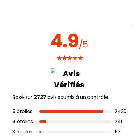
4.9
/5
★
★
★
★
★
Basé sur
2727
avis soumis à un contrôle
5 étoiles
2426
4 étoiles
241
3 étoiles
53