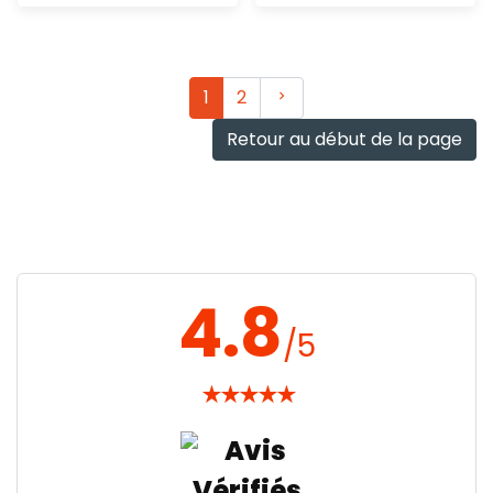
Ajout
Ajout
rapide
rapide
Suivant
1
2
Retour au début de la page
4.8
/5
★
★
★
★
★