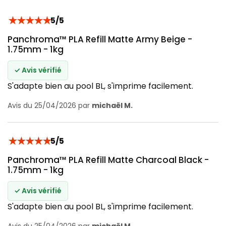
★
★
★
★
★
5/5
Panchroma™ PLA Refill Matte Army Beige -
1.75mm - 1kg
✓ Avis vérifié
S'adapte bien au pool BL, s'imprime facilement.
Avis du 25/04/2026 par
michaël M.
★
★
★
★
★
5/5
Panchroma™ PLA Refill Matte Charcoal Black -
1.75mm - 1kg
✓ Avis vérifié
S'adapte bien au pool BL, s'imprime facilement.
Avis du 25/04/2026 par
michaël M.