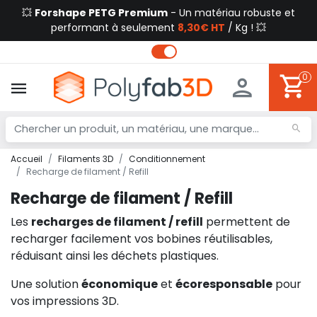
💥
Forshape PETG Premium
- Un matériau robuste et
performant à seulement
8,30€ HT
/ Kg ! 💥
0
Accueil
Filaments 3D
Conditionnement
Recharge de filament / Refill
Recharge de filament / Refill
Les
recharges de filament / refill
permettent de
recharger facilement vos bobines réutilisables,
réduisant ainsi les déchets plastiques.
Une solution
économique
et
écoresponsable
pour
vos impressions 3D.