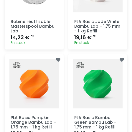
Bobine réutilisable
PLA Basic Jade White
Masterspool Bambu
Bambu Lab - 1.75 mm
Lab
- 1 kg Refill
14,23 €
19,16 €
HT
HT
En stock
En stock
Ajout
Ajout
rapide
rapide
PLA Basic Pumpkin
PLA Basic Bambu
Orange Bambu Lab -
Green Bambu Lab -
1.75 mm - 1 kg Refill
1.75 mm - 1 kg Refill
HT
HT